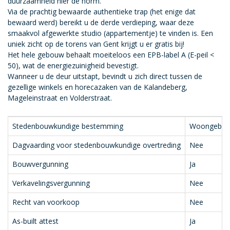
duurzaamheid hier de norm.
Via de prachtig bewaarde authentieke trap (het enige dat
bewaard werd) bereikt u de derde verdieping, waar deze
smaakvol afgewerkte studio (appartementje) te vinden is. Een
uniek zicht op de torens van Gent krijgt u er gratis bij!
Het hele gebouw behaalt moeiteloos een EPB-label A (E-peil <
50), wat de energiezuinigheid bevestigt.
Wanneer u de deur uitstapt, bevindt u zich direct tussen de
gezellige winkels en horecazaken van de Kalandeberg,
Mageleinstraat en Volderstraat.
Stedenbouwkundige bestemming
Woongebied 
Dagvaarding voor stedenbouwkundige overtreding
Nee
Bouwvergunning
Ja
Verkavelingsvergunning
Nee
Recht van voorkoop
Nee
As-built attest
Ja