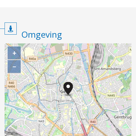
Omgeving
+
−