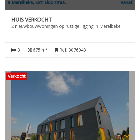
Merelbeke, Sint-Elooistraa...
Vanaf
HUIS VERKOCHT
2 nieuwbouwwoningen op rustige ligging in Merelbeke
3
675 m²
Ref. 3076043
Verkocht