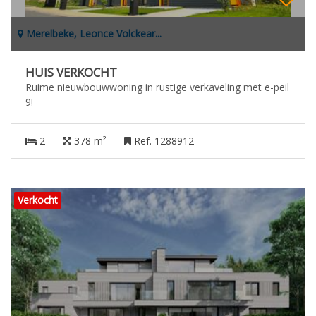
Merelbeke, Leonce Volckear...
HUIS VERKOCHT
Ruime nieuwbouwwoning in rustige verkaveling met e-peil
9!
2
378 m²
Ref. 1288912
Verkocht