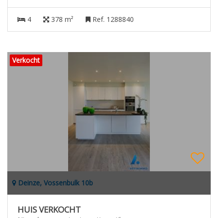
4
378 m²
Ref. 1288840
Verkocht
Deinze, Vossenbulk 10b
HUIS VERKOCHT