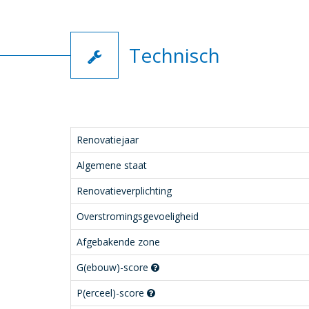
Technisch
Renovatiejaar
Algemene staat
Renovatieverplichting
Overstromingsgevoeligheid
Afgebakende zone
G(ebouw)-score
P(erceel)-score