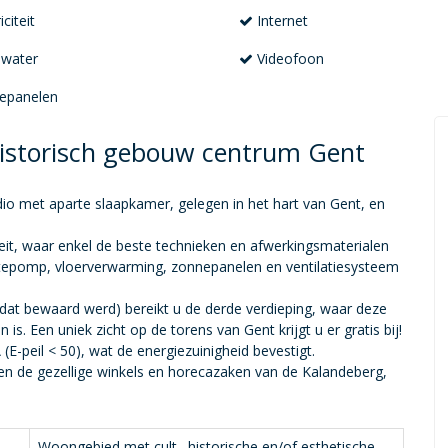
iciteit
Internet
water
Videofoon
epanelen
historisch gebouw centrum Gent
io met aparte slaapkamer, gelegen in het hart van Gent, en
it, waar enkel de beste technieken en afwerkingsmaterialen
epomp, vloerverwarming, zonnepanelen en ventilatiesysteem
 dat bewaard werd) bereikt u de derde verdieping, waar deze
s. Een uniek zicht op de torens van Gent krijgt u er gratis bij!
E-peil < 50), wat de energiezuinigheid bevestigt.
ssen de gezellige winkels en horecazaken van de Kalandeberg,
Woongebied met cult., historische en/of esthetische