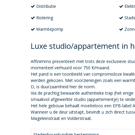
Distributie
Elektr
Riolering
Stads
Warmtepomp
Zonn
Luxe studio/appartement in 
Affinimmo presenteert met trots deze exclusieve stud
momenteel verhuurd voor 750 €/maand.
Het pand is een toonbeeld van compromisloze kwalite
werden gekozen. Met voorzieningen zoals een warmt
D, is duurzaamheid hier de norm.
Via de prachtig bewaarde authentieke trap (het enige
smaakvol afgewerkte studio (appartementje) te vinden i
Het hele gebouw behaalt moeiteloos een EPB-label A (
Wanneer u de deur uitstapt, bevindt u zich direct tu
Mageleinstraat en Volderstraat.
Stedenbouwkundige bestemming